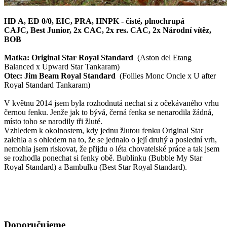
HD A, ED 0/0, EIC, PRA, HNPK - čisté, plnochrupá
CAJC, Best Junior, 2x CAC, 2x res. CAC, 2x Národní vítěz,
BOB
Matka: Original Star Royal Standard
(Aston del Etang
Balanced x Upward Star Tankaram)
Otec: Jim Beam Royal Standard
(Follies Monc Oncle x U after
Royal Standard Tankaram)
V květnu 2014 jsem byla rozhodnutá nechat si z očekávaného vrhu
černou fenku. Jenže jak to bývá, černá fenka se nenarodila žádná,
místo toho se narodily tři žluté.
Vzhledem k okolnostem, kdy jednu žlutou fenku Original Star
zalehla a s ohledem na to, že se jednalo o její druhý a poslední vrh,
nemohla jsem riskovat, že přijdu o léta chovatelské práce a tak jsem
se rozhodla ponechat si fenky obě. Bublinku (Bubble My Star
Royal Standard) a Bambulku (Best Star Royal Standard).
Doporučujeme