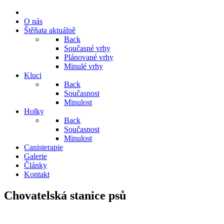
O nás
Štěňata aktuálně
Back
Současné vrhy
Plánované vrhy
Minulé vrhy
Kluci
Back
Současnost
Minulost
Holky
Back
Současnost
Minulost
Canisterapie
Galerie
Články
Kontakt
Chovatelská stanice psů