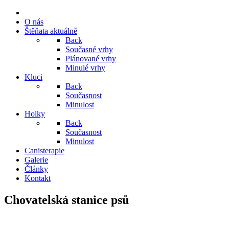
O nás
Štěňata aktuálně
Back
Současné vrhy
Plánované vrhy
Minulé vrhy
Kluci
Back
Současnost
Minulost
Holky
Back
Současnost
Minulost
Canisterapie
Galerie
Články
Kontakt
Chovatelská stanice psů