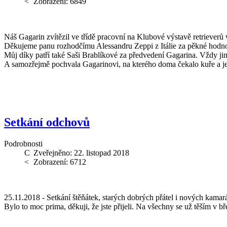
Zobrazení: 6849
Náš Gagarin zvítězil ve třídě pracovní na Klubové výstavě retrieverů
Děkujeme panu rozhodčímu Alessandru Zeppi z Itálie za pěkné hodn
Můj díky patří také Saši Brablíkové za předvedení Gagarina. Vždy jim
A samozřejmě pochvala Gagarinovi, na kterého doma čekalo kuře a ješ
Setkání odchovů
Podrobnosti
Zveřejněno: 22. listopad 2018
Zobrazení: 6712
25.11.2018 - Setkání štěňátek, starých dobrých přátel i nových kamar
Bylo to moc prima, děkuji, že jste přijeli. Na všechny se už těším v