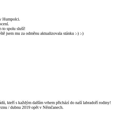
 v Humpolci.
ocení.
 to spolu sluší!
tě jsem mu za odměnu aktualizovala stánku :-) :-)
ádů, kteří s každým dalším vrhem přichází do naší labradoří rodiny!
 březnu / dubnu 2019 opět v Němčanech.